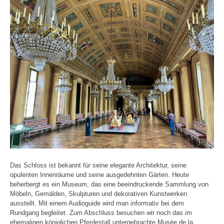
Das Schloss ist bekannt für seine elegante Architektur, seine
opulenten Innenräume und seine ausgedehnten Gärten. Heute
beherbergt es ein Museum, das eine beeindruckende Sammlung von
Möbeln, Gemälden, Skulpturen und dekorativen Kunstwerken
ausstellt. Mit einem Audioguide wird man informativ bei dem
Rundgang begleitet. Zum Abschluss besuchen wir noch das im
ehemaligen königlichen Pferdestall untergebrachte Musée de la