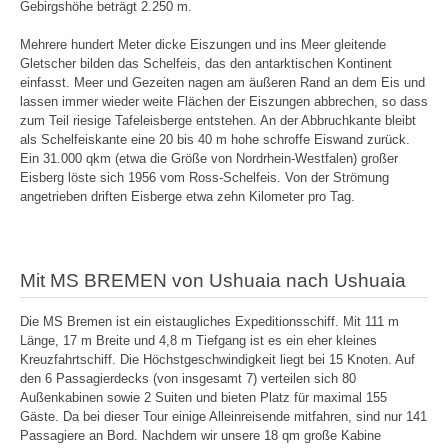
Gebirgshöhe beträgt 2.250 m.
Mehrere hundert Meter dicke Eiszungen und ins Meer gleitende
Gletscher bilden das Schelfeis, das den antarktischen Kontinent
einfasst. Meer und Gezeiten nagen am äußeren Rand an dem Eis und
lassen immer wieder weite Flächen der Eiszungen abbrechen, so dass
zum Teil riesige Tafeleisberge entstehen. An der Abbruchkante bleibt
als Schelfeiskante eine 20 bis 40 m hohe schroffe Eiswand zurück.
Ein 31.000 qkm (etwa die Größe von Nordrhein-Westfalen) großer
Eisberg löste sich 1956 vom Ross-Schelfeis. Von der Strömung
angetrieben driften Eisberge etwa zehn Kilometer pro Tag.
Mit MS BREMEN von Ushuaia nach Ushuaia
Die MS Bremen ist ein eistaugliches Expeditionsschiff. Mit 111 m
Länge, 17 m Breite und 4,8 m Tiefgang ist es ein eher kleines
Kreuzfahrtschiff. Die Höchstgeschwindigkeit liegt bei 15 Knoten. Auf
den 6 Passagierdecks (von insgesamt 7) verteilen sich 80
Außenkabinen sowie 2 Suiten und bieten Platz für maximal 155
Gäste. Da bei dieser Tour einige Alleinreisende mitfahren, sind nur 141
Passagiere an Bord. Nachdem wir unsere 18 qm große Kabine