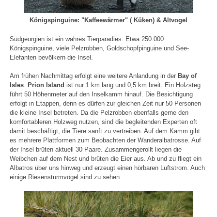
Königspinguine: "Kaffeewärmer" ( Küken) & Altvogel
Südgeorgien ist ein wahres Tierparadies. Etwa 250.000
Königspinguine, viele Pelzrobben, Goldschopfpinguine und See-
Elefanten bevölkern die Insel.
Am frühen Nachmittag erfolgt eine weitere Anlandung in der
Bay of
Isles
.
Prion Island
ist nur 1 km lang und 0,5 km breit. Ein Holzsteg
führt 50 Höhenmeter auf den Inselkamm hinauf. Die Besichtigung
erfolgt in Etappen, denn es dürfen zur gleichen Zeit nur 50 Personen
die kleine Insel betreten. Da die Pelzrobben ebenfalls gerne den
komfortableren Holzweg nutzen, sind die begleitenden Experten oft
damit beschäftigt, die Tiere sanft zu vertreiben. Auf dem Kamm gibt
es mehrere Plattformen zum Beobachten der Wanderalbatrosse. Auf
der Insel brüten aktuell 30 Paare. Zusammengerollt liegen die
Weibchen auf dem Nest und brüten die Eier aus. Ab und zu fliegt ein
Albatros über uns hinweg und erzeugt einen hörbaren Luftstrom. Auch
einige Riesensturmvögel sind zu sehen.