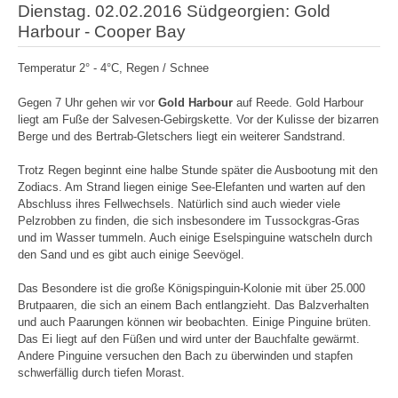
Dienstag. 02.02.2016 Südgeorgien: Gold
Harbour - Cooper Bay
Temperatur 2° - 4°C, Regen / Schnee
Gegen 7 Uhr gehen wir vor
Gold Harbour
auf Reede. Gold Harbour
liegt am Fuße der Salvesen-Gebirgskette. Vor der Kulisse der bizarren
Berge und des Bertrab-Gletschers liegt ein weiterer Sandstrand.
Trotz Regen beginnt eine halbe Stunde später die Ausbootung mit den
Zodiacs. Am Strand liegen einige See-Elefanten und warten auf den
Abschluss ihres Fellwechsels. Natürlich sind auch wieder viele
Pelzrobben zu finden, die sich insbesondere im Tussockgras-Gras
und im Wasser tummeln. Auch einige Eselspinguine watscheln durch
den Sand und es gibt auch einige Seevögel.
Das Besondere ist die große Königspinguin-Kolonie mit über 25.000
Brutpaaren, die sich an einem Bach entlangzieht. Das Balzverhalten
und auch Paarungen können wir beobachten. Einige Pinguine brüten.
Das Ei liegt auf den Füßen und wird unter der Bauchfalte gewärmt.
Andere Pinguine versuchen den Bach zu überwinden und stapfen
schwerfällig durch tiefen Morast.