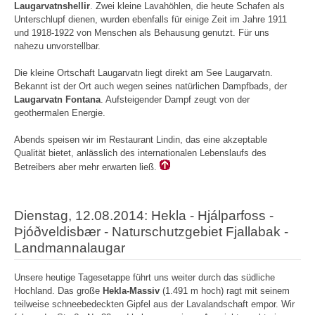
Laugarvatnshellir
. Zwei kleine Lavahöhlen, die heute Schafen als
Unterschlupf dienen, wurden ebenfalls für einige Zeit im Jahre 1911
und 1918-1922 von Menschen als Behausung genutzt. Für uns
nahezu unvorstellbar.
Die kleine Ortschaft Laugarvatn liegt direkt am See Laugarvatn.
Bekannt ist der Ort auch wegen seines natürlichen Dampfbads, der
Laugarvatn Fontana
. Aufsteigender Dampf zeugt von der
geothermalen Energie.
Abends speisen wir im Restaurant Lindin, das eine akzeptable
Qualität bietet, anlässlich des internationalen Lebenslaufs des
Betreibers aber mehr erwarten ließ.
Dienstag, 12.08.2014: Hekla - Hjálparfoss -
Þjóðveldisbær - Naturschutzgebiet Fjallabak -
Landmannalaugar
Unsere heutige Tagesetappe führt uns weiter durch das südliche
Hochland. Das große
Hekla-Massiv
(1.491 m hoch) ragt mit seinem
teilweise schneebedeckten Gipfel aus der Lavalandschaft empor. Wir