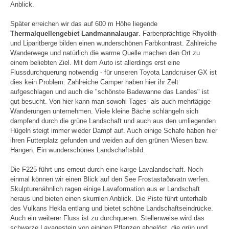
Anblick.
Später erreichen wir das auf 600 m Höhe liegende
Thermalquellengebiet Landmannalaugar
. Farbenprächtige Rhyolith-
und Liparitberge bilden einen wunderschönen Farbkontrast. Zahlreiche
Wanderwege und natürlich die warme Quelle machen den Ort zu
einem beliebten Ziel. Mit dem Auto ist allerdings erst eine
Flussdurchquerung notwendig - für unseren Toyota Landcruiser GX ist
dies kein Problem. Zahlreiche Camper haben hier ihr Zelt
aufgeschlagen und auch die "schönste Badewanne das Landes" ist
gut besucht. Von hier kann man sowohl Tages- als auch mehrtägige
Wanderungen unternehmen. Viele kleine Bäche schlängeln sich
dampfend durch die grüne Landschaft und auch aus den umliegenden
Hügeln steigt immer wieder Dampf auf. Auch einige Schafe haben hier
ihren Futterplatz gefunden und weiden auf den grünen Wiesen bzw.
Hängen. Ein wunderschönes Landschaftsbild.
Die F225 führt uns erneut durch eine karge Lavalandschaft. Noch
einmal können wir einen Blick auf den See Frostastaðavatn werfen.
Skulpturenähnlich ragen einige Lavaformation aus er Landschaft
heraus und bieten einen skurrilen Anblick. Die Piste führt unterhalb
des Vulkans Hekla entlang und bietet schöne Landschaftseindrücke.
Auch ein weiterer Fluss ist zu durchqueren. Stellenweise wird das
schwarze Lavagestein von einigen Pflanzen abgelöst, die grün und