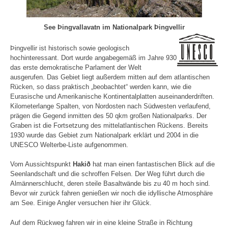
See Þingvallavatn im Nationalpark Þingvellir
Þingvellir ist historisch sowie geologisch
hochinteressant. Dort wurde angabegemäß im Jahre 930
das erste demokratische Parlament der Welt
ausgerufen. Das Gebiet liegt außerdem mitten auf dem atlantischen
Rücken, so dass praktisch „beobachtet“ werden kann, wie die
Eurasische und Amerikanische Kontinentalplatten auseinanderdriften.
Kilometerlange Spalten, von Nordosten nach Südwesten verlaufend,
prägen die Gegend inmitten des 50 qkm großen Nationalparks. Der
Graben ist die Fortsetzung des mittelatlantischen Rückens. Bereits
1930 wurde das Gebiet zum Nationalpark erklärt und 2004 in die
UNESCO Welterbe-Liste aufgenommen.
Vom Aussichtspunkt
Hakið
hat man einen fantastischen Blick auf die
Seenlandschaft und die schroffen Felsen. Der Weg führt durch die
Almännerschlucht, deren steile Basaltwände bis zu 40 m hoch sind.
Bevor wir zurück fahren genießen wir noch die idyllische Atmosphäre
am See. Einige Angler versuchen hier ihr Glück.
Auf dem Rückweg fahren wir in eine kleine Straße in Richtung