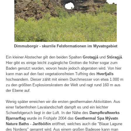
Dimmuborgir - skurrile Felsformationen im Myvatngebiet
Ein kleiner Abstecher gilt den beiden Spalten
Grotagjá
und
Stóragjá
.
Hier gibt es einige leicht zugängliche Grotten die früher sogar zum
Baden genutzt wurden, wovon heute jedoch abgeraten wird. Von hier
kann man auf den fast vegetationsfreien Tuffring des
Hverfjalls
hochwandern. Dieser zählt mit einem Durchmesser von etwa 1.000 m
zu den größten Explosionskratern der Welt und ragt rund 160 m aus
der Ebene auf.
Wenig später erreichen wir die ersten geothermalen Aktivitäten. Aus
einer farbenfrohen Lavalandschaft dampft es und ein leichter
Schwefelgeruch liegt in der Luft. In der Nähe des
Dampfkraftwerks
Bjarnarflag
wurde im Frühjahr 2004 das
Geothermal Spa Mývatn
Nature Baths - Jarðböðin
eröffnet, welches auch die "Blaue Lagune
des Nordens" genannt wird. Aus einem großen Badesee kann man