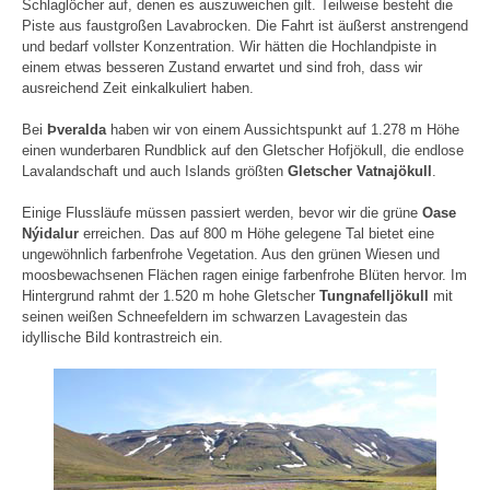
Schlaglöcher auf, denen es auszuweichen gilt. Teilweise besteht die
Piste aus faustgroßen Lavabrocken. Die Fahrt ist äußerst anstrengend
und bedarf vollster Konzentration. Wir hätten die Hochlandpiste in
einem etwas besseren Zustand erwartet und sind froh, dass wir
ausreichend Zeit einkalkuliert haben.
Bei
Þveralda
haben wir von einem Aussichtspunkt auf 1.278 m Höhe
einen wunderbaren Rundblick auf den Gletscher Hofjökull, die endlose
Lavalandschaft und auch Islands größten
Gletscher Vatnajökull
.
Einige Flussläufe müssen passiert werden, bevor wir die grüne
Oase
Nýidalur
erreichen. Das auf 800 m Höhe gelegene Tal bietet eine
ungewöhnlich farbenfrohe Vegetation. Aus den grünen Wiesen und
moosbewachsenen Flächen ragen einige farbenfrohe Blüten hervor. Im
Hintergrund rahmt der 1.520 m hohe Gletscher
Tungnafelljökull
mit
seinen weißen Schneefeldern im schwarzen Lavagestein das
idyllische Bild kontrastreich ein.