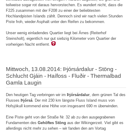
teilweise sogar rot daraus hervorstechen. Es wundert nicht, dass die
F225 zusammen mit der F208 zu einer der beliebtesten
Hochlandpisten Islands zählt. Dennoch sind wir nach vielen Stunden
Piste froh, wieder Asphalt unter den Reifen zu bekommen.
Unser wenig einladendes Quartier liegt bei Árnes (Reiterhof
Steinsholt), eigentlich nur gut siebzig Kilometer vom Quartier der
vorherigen Nacht entfernt.
Mittwoch, 13.08.2014: Þjórsárdalur - Stöng -
Schlucht Gjáin - Haífoss - Fluðir - Thermalbad
Gamla Laugin
Den heutigen Tag verbringen wir im
Þjórsárdalur
, dem grünen Tal des
Flusses
Þjórsá
. Der mit 230 km längste Fluss Island muss von
Hofsjökull kommend eine Höhe von insgesamt 690 m überwinden.
Eine Piste geht von der Straße Nr. 32 ab zu den ausgegrabenen
Fundamenten des
Gehöftes Stöng
aus der Wikingerzeit. Viel gibt es
allerdings nicht mehr zu sehen – wir fanden den am Vortag