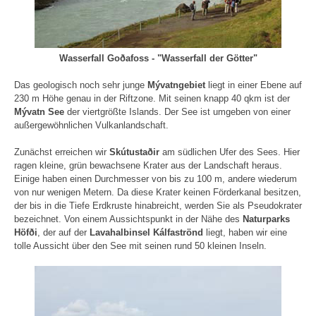
Wasserfall Goðafoss - "Wasserfall der Götter"
Das geologisch noch sehr junge
Mývatngebiet
liegt in einer Ebene auf
230 m Höhe genau in der Riftzone. Mit seinen knapp 40 qkm ist der
Mývatn See
der viertgrößte Islands. Der See ist umgeben von einer
außergewöhnlichen Vulkanlandschaft.
Zunächst erreichen wir
Skútustaðir
am südlichen Ufer des Sees. Hier
ragen kleine, grün bewachsene Krater aus der Landschaft heraus.
Einige haben einen Durchmesser von bis zu 100 m, andere wiederum
von nur wenigen Metern. Da diese Krater keinen Förderkanal besitzen,
der bis in die Tiefe Erdkruste hinabreicht, werden Sie als Pseudokrater
bezeichnet. Von einem Aussichtspunkt in der Nähe des
Naturparks
Höfði
, der auf der
Lavahalbinsel Kálfaströnd
liegt, haben wir eine
tolle Aussicht über den See mit seinen rund 50 kleinen Inseln.