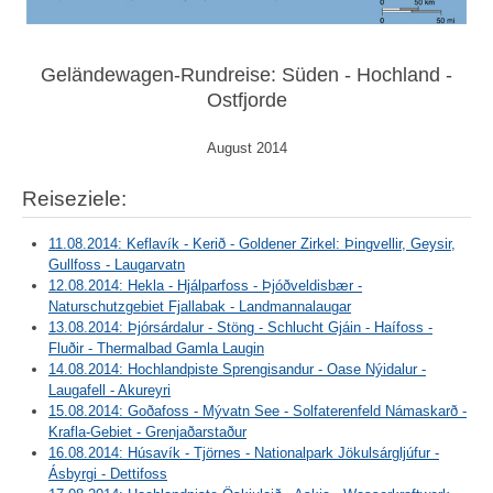
Geländewagen-Rundreise: Süden - Hochland -
Ostfjorde
August 2014
Reiseziele:
11.08.2014: Keflavík - Kerið - Goldener Zirkel: Þingvellir, Geysir,
Gullfoss - Laugarvatn
12.08.2014: Hekla - Hjálparfoss - Þjóðveldisbær -
Naturschutzgebiet Fjallabak - Landmannalaugar
13.08.2014: Þjórsárdalur - Stöng - Schlucht Gjáin - Haífoss -
Fluðir - Thermalbad Gamla Laugin
14.08.2014: Hochlandpiste Sprengisandur - Oase Nýidalur -
Laugafell - Akureyri
15.08.2014: Goðafoss - Mývatn See - Solfaterenfeld Námaskarð -
Krafla-Gebiet - Grenjaðarstaður
16.08.2014: Húsavík - Tjörnes - Nationalpark Jökulsárgljúfur -
Ásbyrgi - Dettifoss