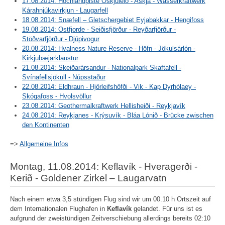
17.08.2014: Hochlandpiste Öskjuleið - Askja - Wasserkraftwerk
Kárahnjúkavirkjun - Laugarfell
18.08.2014: Snæfell – Gletschergebiet Eyjabakkar - Hengifoss
19.08.2014: Ostfjorde - Seiðisfjörður - Reyðarfjörður -
Stöðvarfjörður - Djúpivogur
20.08.2014: Hvalness Nature Reserve - Höfn - Jökulsárlón -
Kirkjubæjarklaustur
21.08.2014: Skeiðarársandur - Nationalpark Skaftafell -
Svínafellsjökull - Núpsstaður
22.08.2014: Eldhraun - Hjörleifshöfði - Vik - Kap Dyrhólaey -
Skógafoss - Hvolsvöllur
23.08.2014: Geothermalkraftwerk Hellisheiði - Reykjavík
24.08.2014: Reykjanes - Krýsuvík - Bláa Lónið - Brücke zwischen
den Kontinenten
=>
Allgemeine Infos
Montag, 11.08.2014: Keflavík - Hveragerði -
Kerið - Goldener Zirkel – Laugarvatn
Nach einem etwa 3,5 stündigen Flug sind wir um 00.10 h Ortszeit auf
dem Internationalen Flughafen in
Keflavík
gelandet. Für uns ist es
aufgrund der zweistündigen Zeitverschiebung allerdings bereits 02:10