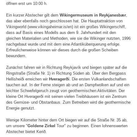
öffnen erst um 10:00 h.
Ein kurzer Abstecher gilt dem
Wikingermuseum in Reykjanesbær
,
das aber ebenfalls noch geschlossen hat. Die Hauptattraktion von
Vikingworld (www.vikingaheimar.is/en) ist ein großes Wikingerschiff,
dass auf Basis eines Modells aus dem 9. Jahrhundert mit den
gleichen Materialien und Methoden, wie sie die Wikinger nutzten, 1996
nachgebaut wurde und mit dem eine Atlantiküberquerung erfolge.
Erfreulicherweise können wir dieses durch die großen Scheiben
bewundern.
Zunächst fahren wir in Richtung Reykjavík und biegen später auf die
Ringstraße (Straße Nr. 1) in Richtung Süden ab. Über den Bergpass
Hellisheiði erreichen wir
Hveragerði
. Die ersten Vulkanlandschaften
tauchen auf. In der Ferne steigen ab und an Dampfwolken auf und ein
leichter Schwefelgeruch zeugt von geothermischen Aktivitäten. Der
kleine Ort Hveragerði mit seinen vielen Treibhäusern ist ein Zentrum
des Gemüse- und Obstanbaus. Zum Betreiben wird die geothermische
Energie genutzt.
Wenige Kilometer hinter dem Ort biegen wir auf die Straße Nr. 35 ab,
um unsere "
Goldene Zirkel
Tour" zu beginnen. Einen lohnenswerten
Abstecher bietet Kerið.