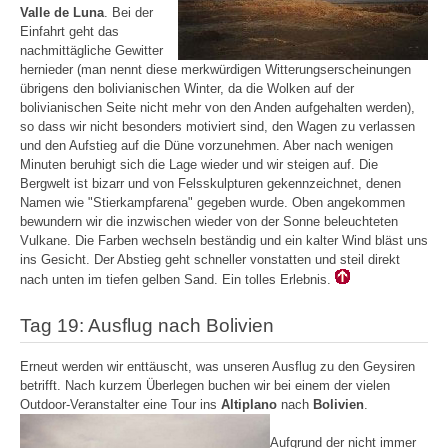
Valle de Luna
. Bei der
Einfahrt geht das
nachmittägliche Gewitter
hernieder (man nennt diese merkwürdigen Witterungserscheinungen
übrigens den bolivianischen Winter, da die Wolken auf der
bolivianischen Seite nicht mehr von den Anden aufgehalten werden),
so dass wir nicht besonders motiviert sind, den Wagen zu verlassen
und den Aufstieg auf die Düne vorzunehmen. Aber nach wenigen
Minuten beruhigt sich die Lage wieder und wir steigen auf. Die
Bergwelt ist bizarr und von Felsskulpturen gekennzeichnet, denen
Namen wie "Stierkampfarena" gegeben wurde. Oben angekommen
bewundern wir die inzwischen wieder von der Sonne beleuchteten
Vulkane. Die Farben wechseln beständig und ein kalter Wind bläst uns
ins Gesicht. Der Abstieg geht schneller vonstatten und steil direkt
nach unten im tiefen gelben Sand. Ein tolles Erlebnis.
Tag 19: Ausflug nach Bolivien
Erneut werden wir enttäuscht, was unseren Ausflug zu den Geysiren
betrifft. Nach kurzem Überlegen buchen wir bei einem der vielen
Outdoor-Veranstalter eine Tour ins
Altiplano
nach
Bolivien
.
Aufgrund der nicht immer