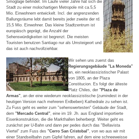
Smoglage befindet. Im Laufe vieler Jahre hat sich die
Stadt zu einer molochartigen Metropole mit ca.5,5
Mio. Einwohnern entwickelt. Incl. der angrenzenden
Ballungsräume lebt damit bereits jeder zweite der rd.
15,5 Mio. Einwohner. Das kleine Stadtzentrum ist
europäisch geprägt, die Anzahl der
Sehenswürdigkeiten ist begrenzt. Die meisten
Touristen benutzen Santiago nur als Umsteigeort und
das ist auch nachvollziehbar.
Wir sehen uns zuerst das
Regierungsgebäude "La Moneda"
an, ein neoklassizistischer Palast
von 1805, an der Plaza
Constitucion. Es folgt der älteste
Platz Chiles, der
"Plaza de
Armas"
, an der eine wiederum neoklassizistische (zumindest in der
heutigen Version nach mehreren Erdbeben) Kathedrale zu sehen ist.
Zu Fuss geht es weiter zum "sehenswertesten" Gebäude der Stadt,
dem
"Mercado Central"
, eine im 19. Jh. aus England importierte
Eisenkonstruktion, die die Markthallen beherbergt. Weiter geht es
zunächst per U-Bahn und dann per pedes durch das "Bellavista
Viertel" zum Fuss des
"Cerro San Cristobal"
, von wo aus wir mit
einer Standseilbahn zum Gipfel fahren, auf dem eine schneeweisse