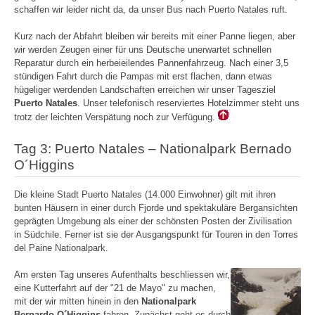
schaffen wir leider nicht da, da unser Bus nach Puerto Natales ruft.
Kurz nach der Abfahrt bleiben wir bereits mit einer Panne liegen, aber
wir werden Zeugen einer für uns Deutsche unerwartet schnellen
Reparatur durch ein herbeieilendes Pannenfahrzeug. Nach einer 3,5
stündigen Fahrt durch die Pampas mit erst flachen, dann etwas
hügeliger werdenden Landschaften erreichen wir unser Tagesziel
Puerto Natales
. Unser telefonisch reserviertes Hotelzimmer steht uns
trotz der leichten Verspätung noch zur Verfügung.
Tag 3: Puerto Natales – Nationalpark Bernado
O´Higgins
Die kleine Stadt Puerto Natales (14.000 Einwohner) gilt mit ihren
bunten Häusern in einer durch Fjorde und spektakuläre Bergansichten
geprägten Umgebung als einer der schönsten Posten der Zivilisation
in Südchile. Ferner ist sie der Ausgangspunkt für Touren in den Torres
del Paine Nationalpark.
Am ersten Tag unseres Aufenthalts beschliessen wir,
eine Kutterfahrt auf der "21 de Mayo" zu machen,
mit der wir mitten hinein in den
Nationalpark
Bernardo O´Higgins
fahren. Zunächst geht es durch