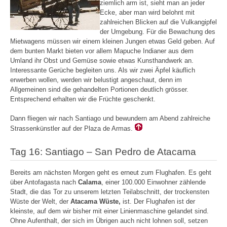
ziemlich arm ist, sieht man an jeder
Ecke, aber man wird belohnt mit
zahlreichen Blicken auf die Vulkangipfel
der Umgebung. Für die Bewachung des
Mietwagens müssen wir einem kleinen Jungen etwas Geld geben. Auf
dem bunten Markt bieten vor allem Mapuche Indianer aus dem
Umland ihr Obst und Gemüse sowie etwas Kunsthandwerk an.
Interessante Gerüche begleiten uns. Als wir zwei Äpfel käuflich
erwerben wollen, werden wir belustigt angeschaut, denn im
Allgemeinen sind die gehandelten Portionen deutlich grösser.
Entsprechend erhalten wir die Früchte geschenkt.
Dann fliegen wir nach Santiago und bewundern am Abend zahlreiche
Strassenkünstler auf der Plaza de Armas.
Tag 16: Santiago – San Pedro de Atacama
Bereits am nächsten Morgen geht es erneut zum Flughafen. Es geht
über Antofagasta nach
Calama
, einer 100.000 Einwohner zählende
Stadt, die das Tor zu unserem letzten Teilabschnitt, der trockensten
Wüste der Welt, der
Atacama Wüste,
ist. Der Flughafen ist der
kleinste, auf dem wir bisher mit einer Linienmaschine gelandet sind.
Ohne Aufenthalt, der sich im Übrigen auch nicht lohnen soll, setzen