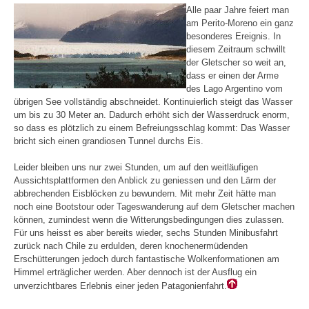
Alle paar Jahre feiert man
am Perito-Moreno ein ganz
besonderes Ereignis. In
diesem Zeitraum schwillt
der Gletscher so weit an,
dass er einen der Arme
des Lago Argentino vom
übrigen See vollständig abschneidet. Kontinuierlich steigt das Wasser
um bis zu 30 Meter an. Dadurch erhöht sich der Wasserdruck enorm,
so dass es plötzlich zu einem Befreiungsschlag kommt: Das Wasser
bricht sich einen grandiosen Tunnel durchs Eis.
Leider bleiben uns nur zwei Stunden, um auf den weitläufigen
Aussichtsplattformen den Anblick zu geniessen und den Lärm der
abbrechenden Eisblöcken zu bewundern. Mit mehr Zeit hätte man
noch eine Bootstour oder Tageswanderung auf dem Gletscher machen
können, zumindest wenn die Witterungsbedingungen dies zulassen.
Für uns heisst es aber bereits wieder, sechs Stunden Minibusfahrt
zurück nach Chile zu erdulden, deren knochenermüdenden
Erschütterungen jedoch durch fantastische Wolkenformationen am
Himmel erträglicher werden. Aber dennoch ist der Ausflug ein
unverzichtbares Erlebnis einer jeden Patagonienfahrt.