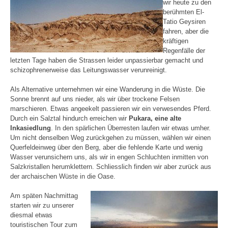
wir heute zu den
berühmten El-
Tatio Geysiren
fahren, aber die
kräftigen
Regenfälle der
letzten Tage haben die Strassen leider unpassierbar gemacht und
schizophrenerweise das Leitungswasser verunreinigt.
Als Alternative unternehmen wir eine Wanderung in die Wüste. Die
Sonne brennt auf uns nieder, als wir über trockene Felsen
marschieren. Etwas angeekelt passieren wir ein verwesendes Pferd.
Durch ein Salztal hindurch erreichen wir
Pukara, eine alte
Inkasiedlung
. In den spärlichen Überresten laufen wir etwas umher.
Um nicht denselben Weg zurückgehen zu müssen, wählen wir einen
Querfeldeinweg über den Berg, aber die fehlende Karte und wenig
Wasser verunsichern uns, als wir in engen Schluchten inmitten von
Salzkristallen herumklettern. Schliesslich finden wir aber zurück aus
der archaischen Wüste in die Oase.
Am späten Nachmittag
starten wir zu unserer
diesmal etwas
touristischen Tour zum