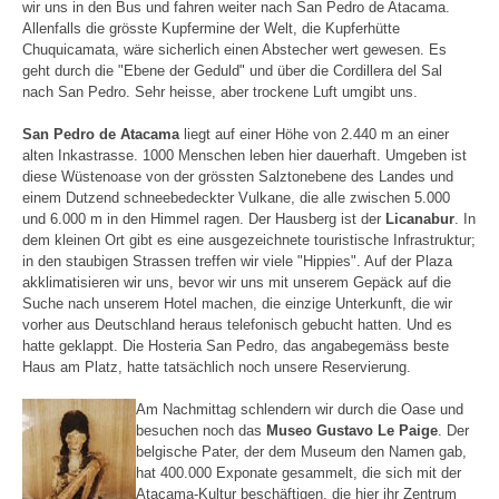
wir uns in den Bus und fahren weiter nach San Pedro de Atacama.
Allenfalls die grösste Kupfermine der Welt, die Kupferhütte
Chuquicamata, wäre sicherlich einen Abstecher wert gewesen. Es
geht durch die "Ebene der Geduld" und über die Cordillera del Sal
nach San Pedro. Sehr heisse, aber trockene Luft umgibt uns.
San Pedro de Atacama
liegt auf einer Höhe von 2.440 m an einer
alten Inkastrasse. 1000 Menschen leben hier dauerhaft. Umgeben ist
diese Wüstenoase von der grössten Salztonebene des Landes und
einem Dutzend schneebedeckter Vulkane, die alle zwischen 5.000
und 6.000 m in den Himmel ragen. Der Hausberg ist der
Licanabur
. In
dem kleinen Ort gibt es eine ausgezeichnete touristische Infrastruktur;
in den staubigen Strassen treffen wir viele "Hippies". Auf der Plaza
akklimatisieren wir uns, bevor wir uns mit unserem Gepäck auf die
Suche nach unserem Hotel machen, die einzige Unterkunft, die wir
vorher aus Deutschland heraus telefonisch gebucht hatten. Und es
hatte geklappt. Die Hosteria San Pedro, das angabegemäss beste
Haus am Platz, hatte tatsächlich noch unsere Reservierung.
Am Nachmittag schlendern wir durch die Oase und
besuchen noch das
Museo Gustavo Le Paige
. Der
belgische Pater, der dem Museum den Namen gab,
hat 400.000 Exponate gesammelt, die sich mit der
Atacama-Kultur beschäftigen, die hier ihr Zentrum