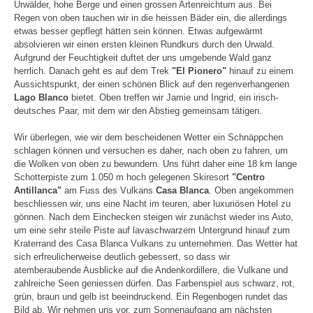
Urwälder, hohe Berge und einen grossen Artenreichtum aus. Bei
Regen von oben tauchen wir in die heissen Bäder ein, die allerdings
etwas besser gepflegt hätten sein können. Etwas aufgewärmt
absolvieren wir einen ersten kleinen Rundkurs durch den Urwald.
Aufgrund der Feuchtigkeit duftet der uns umgebende Wald ganz
herrlich. Danach geht es auf dem Trek
"El Pionero"
hinauf zu einem
Aussichtspunkt, der einen schönen Blick auf den regenverhangenen
Lago Blanco
bietet. Oben treffen wir Jamie und Ingrid, ein irisch-
deutsches Paar, mit dem wir den Abstieg gemeinsam tätigen.
Wir überlegen, wie wir dem bescheidenen Wetter ein Schnäppchen
schlagen können und versuchen es daher, nach oben zu fahren, um
die Wolken von oben zu bewundern. Uns führt daher eine 18 km lange
Schotterpiste zum 1.050 m hoch gelegenen Skiresort
"Centro
Antillanca"
am Fuss des Vulkans
Casa Blanca
. Oben angekommen
beschliessen wir, uns eine Nacht im teuren, aber luxuriösen Hotel zu
gönnen. Nach dem Einchecken steigen wir zunächst wieder ins Auto,
um eine sehr steile Piste auf lavaschwarzem Untergrund hinauf zum
Kraterrand des Casa Blanca Vulkans zu unternehmen. Das Wetter hat
sich erfreulicherweise deutlich gebessert, so dass wir
atemberaubende Ausblicke auf die Andenkordillere, die Vulkane und
zahlreiche Seen geniessen dürfen. Das Farbenspiel aus schwarz, rot,
grün, braun und gelb ist beeindruckend. Ein Regenbogen rundet das
Bild ab. Wir nehmen uns vor, zum Sonnenaufgang am nächsten