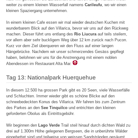
weiter zu einem kleinen Wasserfall namens
Carileufu
, wo wir einen
kleinen Spaziergang unternehmen.
In einem kleinen Cafe essen wir mal wieder deutschen Kuchen mit
wunderbarem Blick auf den Villarica, bevor wir uns auf den Rückweg
machen. Dieser führt uns entlang des
Rio Liucura
auf teils steilem,
vor allem aber sehr buckligem Weg über 12 km zurück nach Pucon.
Kurz vor dem Ziel überqueren wir den Fluss auf einer langen
Hängebrücke. Nachdem wir unser schmerzendes Gesäss gepflegt
haben, belohnen wir uns für die Anstrengung mit einem noblen
Abendessen im Restaurant Alta Mar.
Tag 13: Nationalpark Huerquehue
In diesem 12.500 ha grossen Park gibt es 20 Seen, viele Wasserfälle
und Schluchten. Immer wieder gibt es schöne Blicke auf den
schneebedeckten Konus des Villarica. Wir fahren bis zum Zentrum
des Parkes an den
See Tinquilco
und entrichten den kleinen
geforderten Obolus als Eintrittsgebühr.
Wir beginnen den
Lago Verde
Trail steil hinauf durch dichten Wald zu
drei auf 1.300m Höhe gelegenen Bergseen, die in unberührte Wälder
eingebettet sind und teilweise von weissen Sandstränden gesäumt