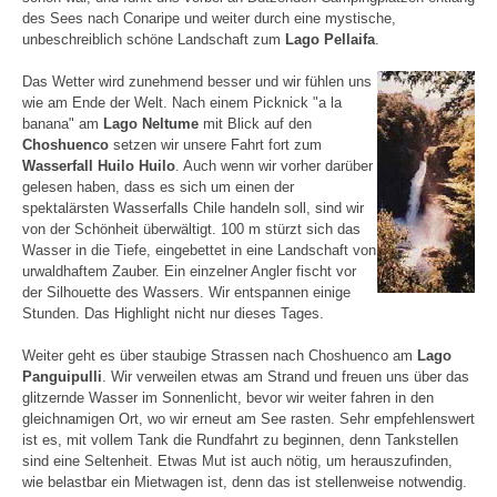
des Sees nach Conaripe und weiter durch eine mystische,
unbeschreiblich schöne Landschaft zum
Lago Pellaifa
.
Das Wetter wird zunehmend besser und wir fühlen uns
wie am Ende der Welt. Nach einem Picknick "a la
banana" am
Lago Neltume
mit Blick auf den
Choshuenco
setzen wir unsere Fahrt fort zum
Wasserfall Huilo Huilo
. Auch wenn wir vorher darüber
gelesen haben, dass es sich um einen der
spektalärsten Wasserfalls Chile handeln soll, sind wir
von der Schönheit überwältigt. 100 m stürzt sich das
Wasser in die Tiefe, eingebettet in eine Landschaft von
urwaldhaftem Zauber. Ein einzelner Angler fischt vor
der Silhouette des Wassers. Wir entspannen einige
Stunden. Das Highlight nicht nur dieses Tages.
Weiter geht es über staubige Strassen nach Choshuenco am
Lago
Panguipulli
. Wir verweilen etwas am Strand und freuen uns über das
glitzernde Wasser im Sonnenlicht, bevor wir weiter fahren in den
gleichnamigen Ort, wo wir erneut am See rasten. Sehr empfehlenswert
ist es, mit vollem Tank die Rundfahrt zu beginnen, denn Tankstellen
sind eine Seltenheit. Etwas Mut ist auch nötig, um herauszufinden,
wie belastbar ein Mietwagen ist, denn das ist stellenweise notwendig.