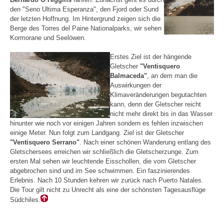
den "Seno Ultima Esperanza", den Fjord oder Sund
der letzten Hoffnung. Im Hintergrund zeigen sich die
Berge des Torres del Paine Nationalparks, wir sehen
Kormorane und Seelöwen.
Erstes Ziel ist der hängende
Gletscher
"Ventisquero
Balmaceda"
, an dem man die
Auswirkungen der
Klimaveränderungen begutachten
kann, denn der Gletscher reicht
nicht mehr direkt bis in das Wasser
hinunter wie noch vor einigen Jahren sondern es fehlen inzwischen
einige Meter. Nun folgt zum Landgang. Ziel ist der Gletscher
"Ventisquero Serrano"
. Nach einer schönen Wanderung entlang des
Gletschersees erreichen wir schließlich die Gletscherzunge. Zum
ersten Mal sehen wir leuchtende Eisschollen, die vom Gletscher
abgebrochen sind und im See schwimmen. Ein faszinierendes
Erlebnis. Nach 10 Stunden kehren wir zurück nach Puerto Natales.
Die Tour gilt nicht zu Unrecht als eine der schönsten Tagesausflüge
Südchiles.