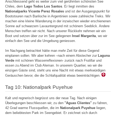
Anschliessend geht es weiter zum viel gerühmten schönsten See
Chiles, dem
Lago Todos Los Santos
. Er liegt inmitten des
Nationalparks Vicente Perez Rosales
und ist der Ausgangspunkt für
Bootstouren nach Bariloche in Argentinien sowie zahlreiche Treks. Wir
machen eine kleine Wanderung in der inzwischen wieder erschienenen
Sonne auf schwarzem Lavauntergrund mit schönem Seeblick. Andere
Menschen treffen wir nicht. Nach unserer Rückkehr nehmen wir ein
Boot und setzen über zur im See gelegenen
Insel Margerita
, wo wir
einfach den See und die Umgebung geniessen.
Im Nachgang betrachtet hätte man mehr Zeit für diese Gegend
einplanen sollen. Wir aber kehren –nach einem Abstecher zur
Laguna
Verde
mit schönen Wasserreflexionen- zurück nach Frutillar und
essen zu Abend im Club Aleman. In unserem Quartier, wo wir die
einzigen Gäste sind, steht uns eine Nacht mit etwas merkwürdigen
Geräuschen bevor, die die Schlafqualität etwas beeinträchtigen.
Tag 10: Nationalpark Puyehue
Kalt und regnerisch begrüsst uns der neue Tag. Nach einigen
Überlegungen beschliessen wir, zu den
"Aguas Clientes"
zu fahren,
42 Grad warme Flussquellen, die im
Nationalpark Puyehue
liegen,
dem beliebtesten Park im Seengebiet. Er zeichnet sich durch