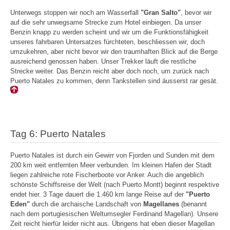
Unterwegs stoppen wir noch am Wasserfall
"Gran Salto"
, bevor wir
auf die sehr unwegsame Strecke zum Hotel einbiegen. Da unser
Benzin knapp zu werden scheint und wir um die Funktionsfähigkeit
unseres fahrbaren Untersatzes fürchteten, beschliessen wir, doch
umzukehren, aber nicht bevor wir den traumhaften Blick auf die Berge
ausreichend genossen haben. Unser Trekker läuft die restliche
Strecke weiter. Das Benzin reicht aber doch noch, um zurück nach
Puerto Natales zu kommen, denn Tankstellen sind äusserst rar gesät.
Tag 6: Puerto Natales
Puerto Natales ist durch ein Gewirr von Fjorden und Sunden mit dem
200 km weit entfernten Meer verbunden. Im kleinen Hafen der Stadt
liegen zahlreiche rote Fischerboote vor Anker. Auch die angeblich
schönste Schiffsreise der Welt (nach Puerto Montt) beginnt respektive
endet hier. 3 Tage dauert die 1.460 km lange Reise auf der
"Puerto
Eden"
durch die archaische Landschaft von
Magellanes
(benannt
nach dem portugiesischen Weltumsegler Ferdinand Magellan). Unsere
Zeit reicht hierfür leider nicht aus. Übrigens hat eben dieser Magellan