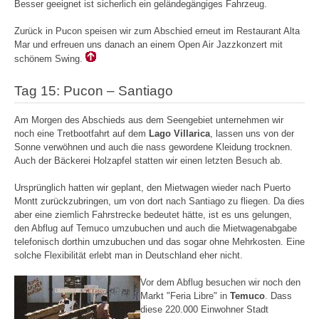
Besser geeignet ist sicherlich ein geländegängiges Fahrzeug.
Zurück in Pucon speisen wir zum Abschied erneut im Restaurant Alta
Mar und erfreuen uns danach an einem Open Air Jazzkonzert mit
schönem Swing.
Tag 15: Pucon – Santiago
Am Morgen des Abschieds aus dem Seengebiet unternehmen wir
noch eine Tretbootfahrt auf dem
Lago Villarica
, lassen uns von der
Sonne verwöhnen und auch die nass gewordene Kleidung trocknen.
Auch der Bäckerei Holzapfel statten wir einen letzten Besuch ab.
Ursprünglich hatten wir geplant, den Mietwagen wieder nach Puerto
Montt zurückzubringen, um von dort nach Santiago zu fliegen. Da dies
aber eine ziemlich Fahrstrecke bedeutet hätte, ist es uns gelungen,
den Abflug auf Temuco umzubuchen und auch die Mietwagenabgabe
telefonisch dorthin umzubuchen und das sogar ohne Mehrkosten. Eine
solche Flexibilität erlebt man in Deutschland eher nicht.
Vor dem Abflug besuchen wir noch den
Markt "Feria Libre" in
Temuco
. Dass
diese 220.000 Einwohner Stadt