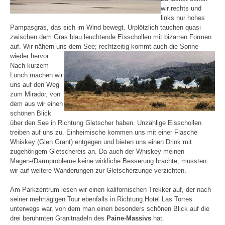
wir rechts und
links nur hohes
Pampasgras, das sich im Wind bewegt. Urplötzlich tauchen quasi
zwischen dem Gras blau leuchtende Eisschollen mit bizarren Formen
auf. Wir nähern uns dem See; rechtzeitig kommt auch die Sonne
wieder hervor.
Nach kurzem
Lunch machen wir
uns auf den Weg
zum Mirador, von
dem aus wir einen
schönen Blick
über den See in Richtung Gletscher haben. Unzählige Eisschollen
treiben auf uns zu. Einheimische kommen uns mit einer Flasche
Whiskey (Glen Grant) entgegen und bieten uns einen Drink mit
zugehörigem Gletschereis an. Da auch der Whiskey meinen
Magen-/Darmprobleme keine wirkliche Besserung brachte, mussten
wir auf weitere Wanderungen zur Gletscherzunge verzichten.
Am Parkzentrum lesen wir einen kalifornischen Trekker auf, der nach
seiner mehrtägigen Tour ebenfalls in Richtung Hotel Las Torres
unterwegs war, von dem man einen besonders schönen Blick auf die
drei berühmten Granitnadeln des
Paine-Massivs
hat.