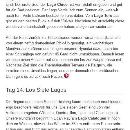
sind. Der erste See, der
Lago Chico
, ist von Schilf umgeben und gut
für ein Bad geeignet. Der Lago Verde lädt zum Sonnen ein, was wir
auch tun. Viele Echsen beobachten uns dabei. Vom
Lago Toro
aus
gibt es den besten Blick auf den Vulkan. Nachdem wir ausgiebig diese
wundervolle Landschaft genossen haben, steigen wir wieder ab.
Auf der Fahrt zurück zur Hauptstrasse werden wir an einer Baustelle
von einem heftig drängelnden Pick-Up genötigt, ein waghalsiges
Manöver auszuführen und bringen unseren Hyundai dazu, auch bei
einer Schräglage von gefühlt 45 Grad nicht umzukippen. Danach lesen
wir noch einen Anhalter auf und nehmen ihn bis zur Hauptstrasse mit.
Nächstes Ziel sind die Thermalquellen
Termas de Palguin
, die
inmitten eines Urwaldes liegen, uns aber dennoch eher enttäuschen.
Dann geht es zurück nach Pucon.
Tag 14: Los Siete Lagos
Die Region der sieben Seen ist bislang kaum touristisch erschlossen,
ergo besonders reizvoll für uns. Die sieben Seen sind von vier
Vulkanen umgeben (Villarica, Quetrupillan, Lanin und Choshuenco).
Unsere Rundfahrt beginnt in Lican Ray am
Lago Calafquen
in noch
dichten Wolken, obwohl das Wetter im 55 km entfernten Pucon sehr
schön war, und führt uns vorbei an Dutzenden Campingplätzen entlang