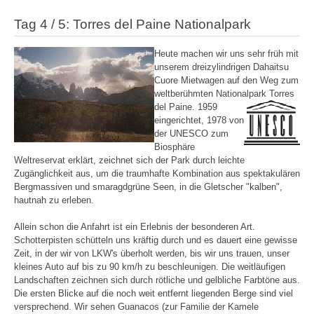
Tag 4 / 5: Torres del Paine Nationalpark
Heute machen wir uns sehr früh mit
unserem dreizylindrigen Dahaitsu
Cuore Mietwagen auf den Weg zum
weltberühmten Nationalpark Torres
del Paine.
1959
eingerichtet, 1978 von
der UNESCO zum
Biosphäre
Weltreservat erklärt, zeichnet sich der Park durch leichte
Zugänglichkeit aus, um die traumhafte Kombination aus spektakulären
Bergmassiven und smaragdgrüne Seen, in die Gletscher "kalben",
hautnah zu erleben.
Allein schon die Anfahrt ist ein Erlebnis der besonderen Art.
Schotterpisten schütteln uns kräftig durch und es dauert eine gewisse
Zeit, in der wir von LKW's überholt werden, bis wir uns trauen, unser
kleines Auto auf bis zu 90 km/h zu beschleunigen. Die weitläufigen
Landschaften zeichnen sich durch rötliche und gelbliche Farbtöne aus.
Die ersten Blicke auf die noch weit entfernt liegenden Berge sind viel
versprechend. Wir sehen Guanacos (zur Familie der Kamele