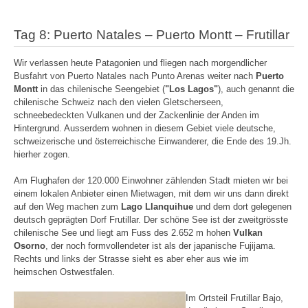
Tag 8: Puerto Natales – Puerto Montt – Frutillar
Wir verlassen heute Patagonien und fliegen nach morgendlicher
Busfahrt von Puerto Natales nach Punto Arenas weiter nach
Puerto
Montt
in das chilenische Seengebiet (
"Los Lagos"
), auch genannt die
chilenische Schweiz nach den vielen Gletscherseen,
schneebedeckten Vulkanen und der Zackenlinie der Anden im
Hintergrund. Ausserdem wohnen in diesem Gebiet viele deutsche,
schweizerische und österreichische Einwanderer, die Ende des 19.Jh.
hierher zogen.
Am Flughafen der 120.000 Einwohner zählenden Stadt mieten wir bei
einem lokalen Anbieter einen Mietwagen, mit dem wir uns dann direkt
auf den Weg machen zum
Lago Llanquihue
und dem dort gelegenen
deutsch geprägten Dorf Frutillar. Der schöne See ist der zweitgrösste
chilenische See und liegt am Fuss des 2.652 m hohen
Vulkan
Osorno
, der noch formvollendeter ist als der japanische Fujijama.
Rechts und links der Strasse sieht es aber eher aus wie im
heimschen Ostwestfalen.
Im Ortsteil Frutillar Bajo,