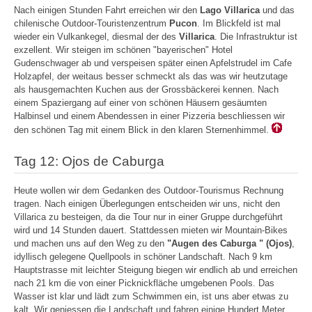
Nach einigen Stunden Fahrt erreichen wir den
Lago Villarica
und das
chilenische Outdoor-Touristenzentrum
Pucon
. Im Blickfeld ist mal
wieder ein Vulkankegel, diesmal der des
Villarica
. Die Infrastruktur ist
exzellent. Wir steigen im schönen "bayerischen" Hotel
Gudenschwager ab und verspeisen später einen Apfelstrudel im Cafe
Holzapfel, der weitaus besser schmeckt als das was wir heutzutage
als hausgemachten Kuchen aus der Grossbäckerei kennen. Nach
einem Spaziergang auf einer von schönen Häusern gesäumten
Halbinsel und einem Abendessen in einer Pizzeria beschliessen wir
den schönen Tag mit einem Blick in den klaren Sternenhimmel.
Tag 12: Ojos de Caburga
Heute wollen wir dem Gedanken des Outdoor-Tourismus Rechnung
tragen. Nach einigen Überlegungen entscheiden wir uns, nicht den
Villarica zu besteigen, da die Tour nur in einer Gruppe durchgeführt
wird und 14 Stunden dauert. Stattdessen mieten wir Mountain-Bikes
und machen uns auf den Weg zu den
"Augen des Caburga " (Ojos)
,
idyllisch gelegene Quellpools in schöner Landschaft. Nach 9 km
Hauptstrasse mit leichter Steigung biegen wir endlich ab und erreichen
nach 21 km die von einer Picknickfläche umgebenen Pools. Das
Wasser ist klar und lädt zum Schwimmen ein, ist uns aber etwas zu
kalt. Wir geniessen die Landschaft und fahren einige Hundert Meter