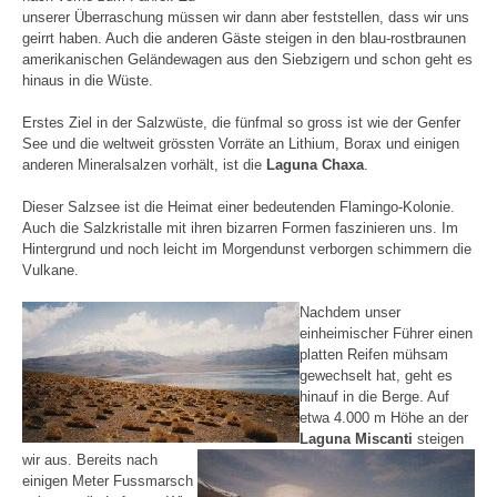
unserer Überraschung müssen wir dann aber feststellen, dass wir uns
geirrt haben. Auch die anderen Gäste steigen in den blau-rostbraunen
amerikanischen Geländewagen aus den Siebzigern und schon geht es
hinaus in die Wüste.
Erstes Ziel in der Salzwüste, die fünfmal so gross ist wie der Genfer
See und die weltweit grössten Vorräte an Lithium, Borax und einigen
anderen Mineralsalzen vorhält, ist die
Laguna Chaxa
.
Dieser Salzsee ist die Heimat einer bedeutenden Flamingo-Kolonie.
Auch die Salzkristalle mit ihren bizarren Formen faszinieren uns. Im
Hintergrund und noch leicht im Morgendunst verborgen schimmern die
Vulkane.
Nachdem unser
einheimischer Führer einen
platten Reifen mühsam
gewechselt hat, geht es
hinauf in die Berge. Auf
etwa 4.000 m Höhe an der
Laguna Miscanti
steigen
wir aus.
Bereits nach
einigen Meter Fussmarsch