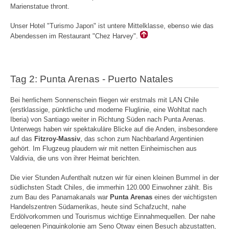
Marienstatue thront.
Unser Hotel "Turismo Japon" ist untere Mittelklasse, ebenso wie das
Abendessen im Restaurant "Chez Harvey".
Tag 2: Punta Arenas - Puerto Natales
Bei herrlichem Sonnenschein fliegen wir erstmals mit LAN Chile
(erstklassige, pünktliche und moderne Fluglinie, eine Wohltat nach
Iberia) von Santiago weiter in Richtung Süden nach Punta Arenas.
Unterwegs haben wir spektakuläre Blicke auf die Anden, insbesondere
auf das
Fitzroy-Massiv
, das schon zum Nachbarland Argentinien
gehört. Im Flugzeug plaudern wir mit netten Einheimischen aus
Valdivia, die uns von ihrer Heimat berichten.
Die vier Stunden Aufenthalt nutzen wir für einen kleinen Bummel in der
südlichsten Stadt Chiles, die immerhin 120.000 Einwohner zählt. Bis
zum Bau des Panamakanals war
Punta Arenas
eines der wichtigsten
Handelszentren Südamerikas, heute sind Schafzucht, nahe
Erdölvorkommen und Tourismus wichtige Einnahmequellen. Der nahe
gelegenen Pinguinkolonie am Seno Otway einen Besuch abzustatten,