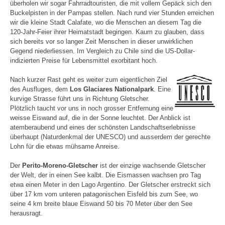
überholen wir sogar Fahrradtouristen, die mit vollem Gepäck sich den
Buckelpisten in der Pampas stellen. Nach rund vier Stunden erreichen
wir die kleine Stadt Calafate, wo die Menschen an diesem Tag die
120-Jahr-Feier ihrer Heimatstadt begingen. Kaum zu glauben, dass
sich bereits vor so langer Zeit Menschen in dieser unwirklichen
Gegend niederliessen. Im Vergleich zu Chile sind die US-Dollar-
indizierten Preise für Lebensmittel exorbitant hoch.
Nach kurzer Rast geht es weiter zum eigentlichen Ziel
des Ausfluges, dem
Los Glaciares Nationalpark
. Eine
kurvige Strasse führt uns in Richtung Gletscher.
Plötzlich taucht vor uns in noch grosser Entfernung eine
weisse Eiswand auf, die in der Sonne leuchtet. Der Anblick ist
atemberaubend und eines der schönsten Landschaftserlebnisse
überhaupt (Naturdenkmal der UNESCO) und ausserdem der gerechte
Lohn für die etwas mühsame Anreise.
Der
Perito-Moreno-Gletscher
ist der einzige wachsende Gletscher
der Welt, der in einen See kalbt. Die Eismassen wachsen pro Tag
etwa einen Meter in den Lago Argentino. Der Gletscher erstreckt sich
über 17 km vom unteren patagonischen Eisfeld bis zum See, wo
seine 4 km breite blaue Eiswand 50 bis 70 Meter über den See
herausragt.