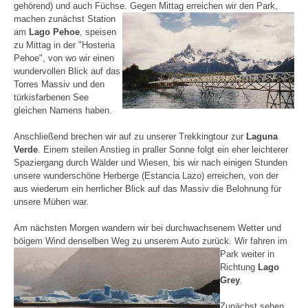
gehörend) und auch Füchse.
Gegen Mittag erreichen wir den Park,
machen zunächst Station
am
Lago Pehoe
, speisen
zu Mittag in der "Hosteria
Pehoe", von wo wir einen
wundervollen Blick auf das
Torres Massiv und den
türkisfarbenen See
gleichen Namens haben.
Anschließend brechen wir auf zu unserer Trekkingtour zur
Laguna
Verde
. Einem steilen Anstieg in praller Sonne folgt ein eher leichterer
Spaziergang durch Wälder und Wiesen, bis wir nach einigen Stunden
unsere wunderschöne Herberge (Estancia Lazo) erreichen, von der
aus wiederum ein herrlicher Blick auf das Massiv die Belohnung für
unsere Mühen war.
Am nächsten Morgen wandern wir bei durchwachsenem Wetter und
böigem Wind denselben Weg zu unserem Auto zurück.
Wir fahren im
Park weiter in
Richtung
Lago
Grey
.
Zunächst sehen