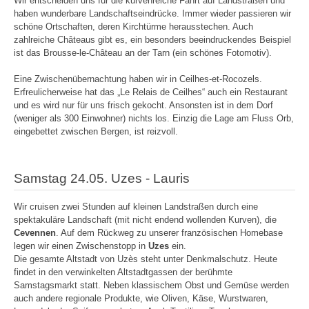
Wir entscheiden uns für die kurvenreiche Fahrt auf Landstraßen und
haben wunderbare Landschaftseindrücke. Immer wieder passieren wir
schöne Ortschaften, deren Kirchtürme herausstechen. Auch
zahlreiche Châteaus gibt es, ein besonders beeindruckendes Beispiel
ist das Brousse-le-Château an der Tarn (ein schönes Fotomotiv).
Eine Zwischenübernachtung haben wir in Ceilhes-et-Rocozels.
Erfreulicherweise hat das „Le Relais de Ceilhes“ auch ein Restaurant
und es wird nur für uns frisch gekocht. Ansonsten ist in dem Dorf
(weniger als 300 Einwohner) nichts los. Einzig die Lage am Fluss Orb,
eingebettet zwischen Bergen, ist reizvoll.
Samstag 24.05. Uzes - Lauris
Wir cruisen zwei Stunden auf kleinen Landstraßen durch eine
spektakuläre Landschaft (mit nicht endend wollenden Kurven), die
Cevennen
. Auf dem Rückweg zu unserer französischen Homebase
legen wir einen Zwischenstopp in
Uzes
ein.
Die gesamte Altstadt von Uzès steht unter Denkmalschutz. Heute
findet in den verwinkelten Altstadtgassen der berühmte
Samstagsmarkt statt. Neben klassischem Obst und Gemüse werden
auch andere regionale Produkte, wie Oliven, Käse, Wurstwaren,