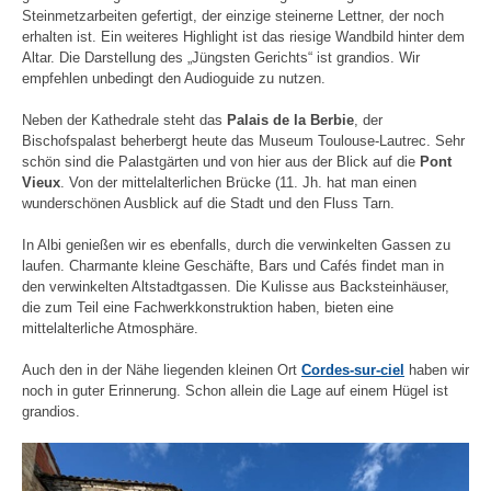
Steinmetzarbeiten gefertigt, der einzige steinerne Lettner, der noch
erhalten ist. Ein weiteres Highlight ist das riesige Wandbild hinter dem
Altar. Die Darstellung des „Jüngsten Gerichts“ ist grandios. Wir
empfehlen unbedingt den Audioguide zu nutzen.
Neben der Kathedrale steht das
Palais de la Berbie
, der
Bischofspalast beherbergt heute das Museum Toulouse-Lautrec. Sehr
schön sind die Palastgärten und von hier aus der Blick auf die
Pont
Vieux
. Von der mittelalterlichen Brücke (11. Jh. hat man einen
wunderschönen Ausblick auf die Stadt und den Fluss Tarn.
In Albi genießen wir es ebenfalls, durch die verwinkelten Gassen zu
laufen. Charmante kleine Geschäfte, Bars und Cafés findet man in
den verwinkelten Altstadtgassen. Die Kulisse aus Backsteinhäuser,
die zum Teil eine Fachwerkkonstruktion haben, bieten eine
mittelalterliche Atmosphäre.
Auch den in der Nähe liegenden kleinen Ort
Cordes-sur-ciel
haben wir
noch in guter Erinnerung. Schon allein die Lage auf einem Hügel ist
grandios.