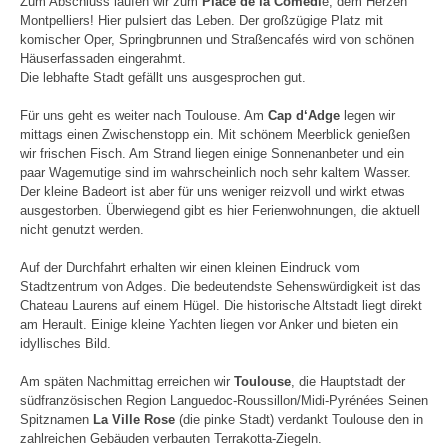
Zum Abschluss laufen wir zum
Place de la Comedi
e, dem Herzen
Montpelliers! Hier pulsiert das Leben. Der großzügige Platz mit
komischer Oper, Springbrunnen und Straßencafés wird von schönen
Häuserfassaden eingerahmt.
Die lebhafte Stadt gefällt uns ausgesprochen gut.
Für uns geht es weiter nach Toulouse. Am
Cap d‘Adge
legen wir
mittags einen Zwischenstopp ein. Mit schönem Meerblick genießen
wir frischen Fisch. Am Strand liegen einige Sonnenanbeter und ein
paar Wagemutige sind im wahrscheinlich noch sehr kaltem Wasser.
Der kleine Badeort ist aber für uns weniger reizvoll und wirkt etwas
ausgestorben. Überwiegend gibt es hier Ferienwohnungen, die aktuell
nicht genutzt werden.
Auf der Durchfahrt erhalten wir einen kleinen Eindruck vom
Stadtzentrum von Adges. Die bedeutendste Sehenswürdigkeit ist das
Chateau Laurens auf einem Hügel. Die historische Altstadt liegt direkt
am Herault. Einige kleine Yachten liegen vor Anker und bieten ein
idyllisches Bild.
Am späten Nachmittag erreichen wir
Toulouse
, die Hauptstadt der
südfranzösischen Region Languedoc-Roussillon/Midi-Pyrénées Seinen
Spitznamen
La Ville Rose
(die pinke Stadt) verdankt Toulouse den in
zahlreichen Gebäuden verbauten Terrakotta-Ziegeln.