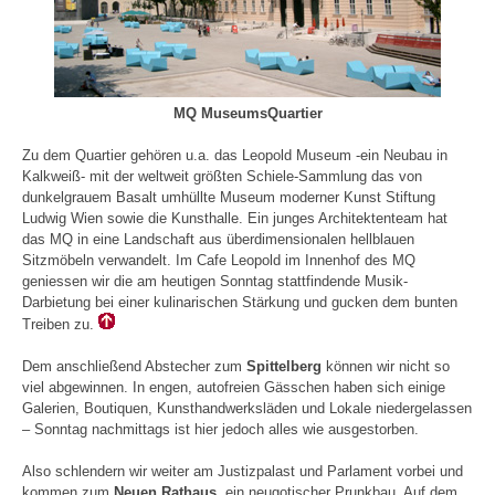
MQ MuseumsQuartier
Zu dem Quartier gehören u.a. das Leopold Museum -ein Neubau in
Kalkweiß- mit der weltweit größten Schiele-Sammlung das von
dunkelgrauem Basalt umhüllte Museum moderner Kunst Stiftung
Ludwig Wien sowie die Kunsthalle. Ein junges Architektenteam hat
das MQ in eine Landschaft aus überdimensionalen hellblauen
Sitzmöbeln verwandelt. Im Cafe Leopold im Innenhof des MQ
geniessen wir die am heutigen Sonntag stattfindende Musik-
Darbietung bei einer kulinarischen Stärkung und gucken dem bunten
Treiben zu.
Dem anschließend Abstecher zum
Spittelberg
können wir nicht so
viel abgewinnen. In engen, autofreien Gässchen haben sich einige
Galerien, Boutiquen, Kunsthandwerksläden und Lokale niedergelassen
– Sonntag nachmittags ist hier jedoch alles wie ausgestorben.
Also schlendern wir weiter am Justizpalast und Parlament vorbei und
kommen zum
Neuen Rathaus
, ein neugotischer Prunkbau. Auf dem