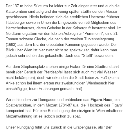
Der 137 m hohe Südturm ist leider zur Zeit eingerüstet und auch die
Katakomben sind aufgrund der wenig später stattfindenden Messe
geschlossen. Hierin befinden sich die sterblichen Überreste früherer
Habsburger sowie in Urnen die Eingeweide von 56 Mitgliedern des
Herrscherhauses, deren Gebeine in der Kaisergruft bestattet sind. Im
Nordturm ergattern wir den letzten Aufzug zur "Pummerin", eine 21
Tonnen schwere Glocke, die nach der zweiten Türkenbelagerung
(1683) aus dem Erz der erbeuteten Kanonen gegossen wurde. Der
Blick über Wien ist hier zwar nicht so spektakulär, dafür kann man
jedoch sehr schön das gekachelte Dach des "Steffl" bewundern.
Auf dem Stephansplatz stehen einige Fiaker für eine Stadtrundfahrt
bereit (der Geruch der Pferdeäpfel lässt sich auch mit viel Wasser
nicht bekämpfen), doch wir erkunden die Stadt lieber zu Fuß (zumal
Anke schon bei ihrem ersten nur zweistündigen Wienbesuch hier
einschlägige, teure Erfahrungen gemacht hat).
Wir schlendern zur Domgasse und entdecken das
Figaro-Haus
, ein
Spätbarockbau, in dem Mozart 1784-87 u.a. die "Hochzeit des Figaro"
komponiert hat. Für eine Besichtigung der einzigen in Wien erhaltenen
Mozartwohnung ist es jedoch schon zu spät.
Unser Rundgang führt uns zurück in die Grabengasse, als "
Der