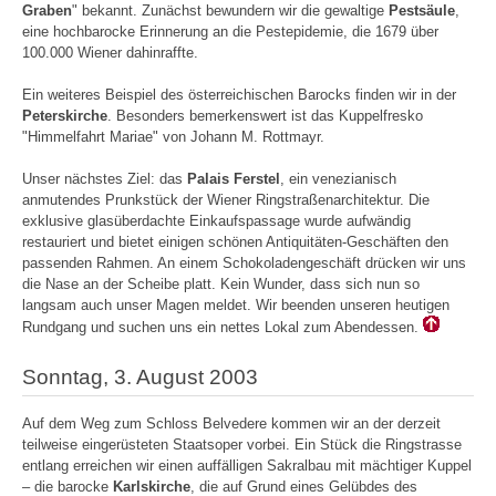
Graben
" bekannt. Zunächst bewundern wir die gewaltige
Pestsäule
,
eine hochbarocke Erinnerung an die Pestepidemie, die 1679 über
100.000 Wiener dahinraffte.
Ein weiteres Beispiel des österreichischen Barocks finden wir in der
Peterskirche
. Besonders bemerkenswert ist das Kuppelfresko
"Himmelfahrt Mariae" von Johann M. Rottmayr.
Unser nächstes Ziel: das
Palais Ferstel
, ein venezianisch
anmutendes Prunkstück der Wiener Ringstraßenarchitektur. Die
exklusive glasüberdachte Einkaufspassage wurde aufwändig
restauriert und bietet einigen schönen Antiquitäten-Geschäften den
passenden Rahmen. An einem Schokoladengeschäft drücken wir uns
die Nase an der Scheibe platt. Kein Wunder, dass sich nun so
langsam auch unser Magen meldet. Wir beenden unseren heutigen
Rundgang und suchen uns ein nettes Lokal zum Abendessen.
Sonntag, 3. August 2003
Auf dem Weg zum Schloss Belvedere kommen wir an der derzeit
teilweise eingerüsteten Staatsoper vorbei. Ein Stück die Ringstrasse
entlang erreichen wir einen auffälligen Sakralbau mit mächtiger Kuppel
– die barocke
Karlskirche
, die auf Grund eines Gelübdes des