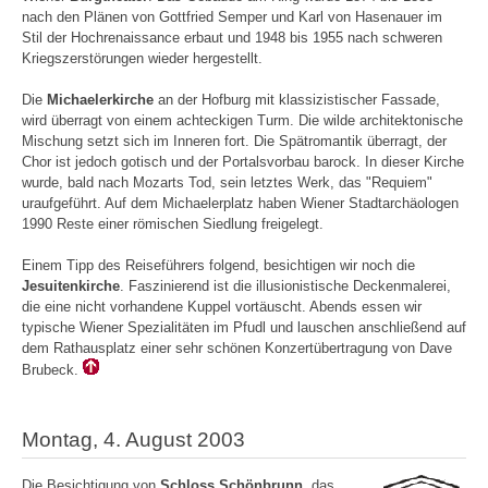
nach den Plänen von Gottfried Semper und Karl von Hasenauer im
Stil der Hochrenaissance erbaut und 1948 bis 1955 nach schweren
Kriegszerstörungen wieder hergestellt.
Die
Michaelerkirche
an der Hofburg mit klassizistischer Fassade,
wird überragt von einem achteckigen Turm. Die wilde architektonische
Mischung setzt sich im Inneren fort. Die Spätromantik überragt, der
Chor ist jedoch gotisch und der Portalsvorbau barock. In dieser Kirche
wurde, bald nach Mozarts Tod, sein letztes Werk, das "Requiem"
uraufgeführt. Auf dem Michaelerplatz haben Wiener Stadtarchäologen
1990 Reste einer römischen Siedlung freigelegt.
Einem Tipp des Reiseführers folgend, besichtigen wir noch die
Jesuitenkirche
. Faszinierend ist die illusionistische Deckenmalerei,
die eine nicht vorhandene Kuppel vortäuscht. Abends essen wir
typische Wiener Spezialitäten im Pfudl und lauschen anschließend auf
dem Rathausplatz einer sehr schönen Konzertübertragung von Dave
Brubeck.
Montag, 4. August 2003
Die Besichtigung von
Schloss Schönbrunn
, das