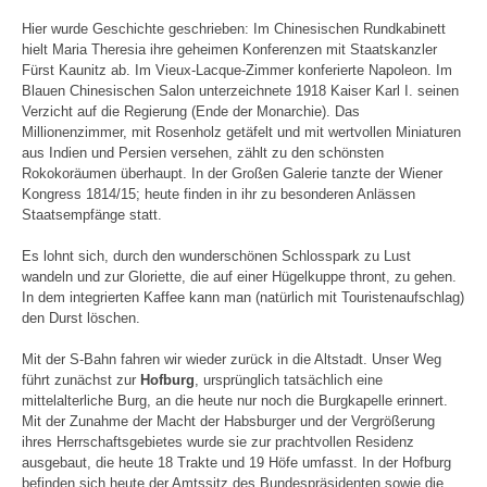
Hier wurde Geschichte geschrieben: Im Chinesischen Rundkabinett
hielt Maria Theresia ihre geheimen Konferenzen mit Staatskanzler
Fürst Kaunitz ab. Im Vieux-Lacque-Zimmer konferierte Napoleon. Im
Blauen Chinesischen Salon unterzeichnete 1918 Kaiser Karl I. seinen
Verzicht auf die Regierung (Ende der Monarchie). Das
Millionenzimmer, mit Rosenholz getäfelt und mit wertvollen Miniaturen
aus Indien und Persien versehen, zählt zu den schönsten
Rokokoräumen überhaupt. In der Großen Galerie tanzte der Wiener
Kongress 1814/15; heute finden in ihr zu besonderen Anlässen
Staatsempfänge statt.
Es lohnt sich, durch den wunderschönen Schlosspark zu Lust
wandeln und zur Gloriette, die auf einer Hügelkuppe thront, zu gehen.
In dem integrierten Kaffee kann man (natürlich mit Touristenaufschlag)
den Durst löschen.
Mit der S-Bahn fahren wir wieder zurück in die Altstadt. Unser Weg
führt zunächst zur
Hofburg
, ursprünglich tatsächlich eine
mittelalterliche Burg, an die heute nur noch die Burgkapelle erinnert.
Mit der Zunahme der Macht der Habsburger und der Vergrößerung
ihres Herrschaftsgebietes wurde sie zur prachtvollen Residenz
ausgebaut, die heute 18 Trakte und 19 Höfe umfasst. In der Hofburg
befinden sich heute der Amtssitz des Bundespräsidenten sowie die