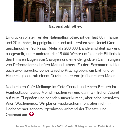
Nationalbibliothek
Eindrucksvollster Teil der Nationalbibliothek ist der fast 80 m lange
und 20 m hohe, kuppelgekrönte und mit Fresken von Daniel Gran
geschmückte Prunksaal. Mehr als 200.000 Bände sind dort auf- und
ausgestellt, unter anderem die 15.000 Werke umfassende Bibliothek
des Prinzen Eugen von Savoyen und eine der größten Sammlungen
von Reformationsschriften Martin Luthers. Zu den Exponaten zählen
auch zwei barocke, venezianische Prachtgloben: ein Erd- und ein
Himmelsglobus mit einem Durchmesser von je über einem Meter.
Nach einem Cafe Mellange im Cafe Central und einem Besuch im
Feinkostladen Julius Meindl machen wir uns dann am frühen Abend
auf zum Flughafen und beenden unser kurzes, aber sehr intensives
Wien-Wochenende. Wir planen wiederzukommen, aber nicht im
Hochsommer sondern irgendwann während der Theater- und
Opernsaison.
Letzte Aktualisierung: September 2003 - © Anke Schlingemann und Detlef Hälker