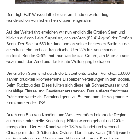
Der 'High Fall' Wasserfall, der uns am Ende erwartet, liegt
wunderschön von hohen Felsklippen eingerahmt.
Auf der Weiterfahrt erreichen wir nun endlich die Großen Seen und
blicken auf den
Lake Superior
, den größten (82.414 qkm) der Großen
Seen. Der See ist 650 km lang und an seiner breitesten Stelle ist das
amerikanische und das kanadische Ufer 275 km voneinander
entfernt. Bei der Größe hat man wieder das Gefühl, am Meer zu sein,
wozu auch der Wind und der leichte Wellengang beitragen.
Die Großen Seen sind durch die Eiszeit entstanden. Vor etwa 13.000
Jahren drückten kilometerhohe Eispanzer Vertiefungen in den Boden.
Beim Rückzug des Eises füllten sich diese mit Schmelzwasser und
unzählige Flüsse und Gewässer entstanden. Das äußerst fruchtbare
Prärieland wurde als Farmland genutzt. Es entstand die sogenannte
Kornkammer der USA.
Durch den Bau von Kanälen und Wasserstraßen bekam die Region
auch eine industrielle Bedeutung. Häfen wurden gebaut und Güter
transportiert. Der Erie-Kanal wurde 1825 vollendet und verband
Chicago mit den Städten des Ostens. Der Illinois-Kanal (1848) wurde
die Verbindung zum Mississippi. Mit dem St-Lorenz-Kanal zum