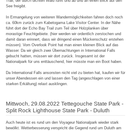
Trail, der durch dichten Wald führt und ab und an einen Blick auf den
See freigibt.
In Ermangelung von weiteren Wandermöglichkeiten fahren doch noch
ca. 60km zurück zum Kabetogama Lake Visitor Center. In der Nähe
führt dort der Echo Bay Trail zum Teil über Holzplanken über
morastige Feuchtgebiete. (hier werden wir ordentlich zerstochen und
damit daran erinnert, dass wir dringend einen Mückenschutz erstehen
müssen). Vom Overlook Point hat man einen kleinen Blick auf das
Wasser. Da wir gleich zwei Übernachtungen in International Falls
gebucht hatten, müssen wir dort zurück. Insgesamt ist der
Nationalpark für uns enttäuschend, hier müsste man ein Boot haben.
Da International Falls ansonsten nicht viel zu bieten hat, kaufen wir für
unser Abendessen ein und lassen den Tag (angeschlagen von einer
starken Erkältung) relaxt ausklingen.
Mittwoch, 29.08.2022 Tettegouche State Park -
Split Rock Lighthouse State Park - Duluth
Auch heute ist es rund um den Voyageur Nationalpark wieder stark
bewölkt. Wetterbesserung verspricht die Gegend rund um Duluth am