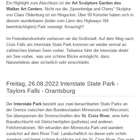
Ein Highlight zum Abschluss ist der
Art Sculpture Garden des
Walker Art Centers
. Nicht nur die „Spoonbridge and Cherry“ Skulptur
von Claes Oldenburg ist ein Hingucker. Über 50 Künstler haben sich in
diesem wunderbaren (leider vom Lärm des Highways I94
beeinträchtigten) Park verewigt. Amazing!!!
Im Feierabendverkehr verlassen wir die Großstadt. Auf dem Weg nach
Croix Falls am Interstate State Park kommen wir wieder einmal an
zahlreichen kleinen Seen vorbei. Teilweise führt die Interstate direkt
am See vorbei, was uns schöne Blicke ermöglicht, dass
Naturerlebnis aber sicherlich sehr einschränkt.
Freitag, 26.08.2022 Interstate State Park -
Taylors Falls - Grantsburg
Der
Interstate Park
besteht aus zwei benachbarten State Parks an
der Grenze zwischen den Bundesstaaten Minnesota und Wisconsin.
Sie überspannen die Stromschnellen des
St. Croix River
, eine tiefe
Basaltschlucht mit Gletschertöpfen (potholes) und anderen
Felsformationen. Wir erkunden den Minnesota Park und wandern
zunächst auf dem River Trail. Landschaftlich ist dieser sehr schön
angelegt und bietet schöne Ausblicke auf der St. Croix River. Das pure