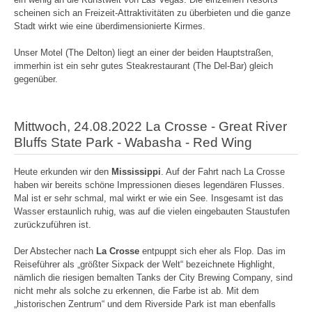
scheinen sich an Freizeit-Attraktivitäten zu überbieten und die ganze
Stadt wirkt wie eine überdimensionierte Kirmes.
Unser Motel (The Delton) liegt an einer der beiden Hauptstraßen,
immerhin ist ein sehr gutes Steakrestaurant (The Del-Bar) gleich
gegenüber.
Mittwoch, 24.08.2022 La Crosse - Great River
Bluffs State Park - Wabasha - Red Wing
Heute erkunden wir den
Mississippi
. Auf der Fahrt nach La Crosse
haben wir bereits schöne Impressionen dieses legendären Flusses.
Mal ist er sehr schmal, mal wirkt er wie ein See. Insgesamt ist das
Wasser erstaunlich ruhig, was auf die vielen eingebauten Staustufen
zurückzuführen ist.
Der Abstecher nach
La Crosse
entpuppt sich eher als Flop. Das im
Reiseführer als „größter Sixpack der Welt“ bezeichnete Highlight,
nämlich die riesigen bemalten Tanks der City Brewing Company, sind
nicht mehr als solche zu erkennen, die Farbe ist ab. Mit dem
„historischen Zentrum“ und dem Riverside Park ist man ebenfalls