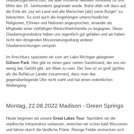
Glaubensgemeinschaft, die aber immerhin weltweit verbreitet ist und
Mitte des 19. Jahrhunderts gegründet wurde. Bahāʾullāh ruft dazu auf,
die Erde als „nur ein Land und alle Menschen [als] seine Bürger" zu
betrachten. So sind auch die Angehörigen unterschiedlicher
Religionen, Ethnien und Nationen angesprochen, einander als
Mitglieder einer vielfältigen Menschheitsfamilie zu begegnen. Diese
Glaubensgrundsätze haben uns eigentlich gut gefallen und wir haben
nicht den dringenden Missionierungsdrang anderer
Glaubensrichtungen verspürt.
Im Anschluss spazieren wir zum am Lake Michigan gelegenen
Gillson Park
. Hier gibt es einen ganz netten Sandstrand, der uns ein
wenig das Gefühl gibt, am Meer zu sein. Der See ist so groß (größer
als die BeNeLux Länder zusammen), dass man das
gegenüberliegende Ufer nicht sieht und hat einen ordentlichen
Wellengang.
Montag, 22.08.2022 Madison - Green Springs
Heute beginnen wir unsere
Great Lakes Tour
. Nachdem wir die
städtische Infrastruktur verlassen, erreichen wir schon bald Wisconsin
und fahren durch die ländliche Prärie. Riesige Felder erstrecken sich