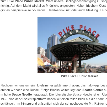
zum
Pike Place Public Market
. Wäre unsere Lieblingsbeschäftigung zu shop
richtig. Auf dem Markt wird alles M ögliche angeboten. Neben frischem Ob
gibt es beispielsweise Souvenirs, Handwerkskunst oder auch Kleidung. Es he
Pike Place Public Market
Nachdem wir uns um ein Hotelzimmer gekümmert haben, das halbwegs bezahl
drehen wir noch eine Runde. Einige Blocks weiter liegt das
Seattle Center
au
m hohe
Space Needle
herausragt. Die futuristische Space Needle ist ein Übe
1962. Von der Aussichtsplattform haben wir einen tollen Blick auf die Stadt,
schlängelt. Im Hintergrund präsentiert sich der schneebedeckte Mt. Rainier